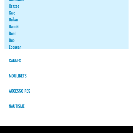
Crazee
Cwc
DaÏwa
Damiki
Duel
Duo
Ecogear
Fiiish
Fish Arrow
CANNES
Fishup
Flash Union
MOULINETS
Forest
Gan Craft
ACCESSOIRES
Gary Yamamoto
Leurres Souples
NAUTISME
Goodbait
Halco
Halcyon
Harima