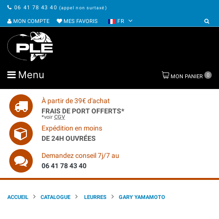
06 41 78 43 40
(appel non surtaxé)
MON COMPTE
MES FAVORIS
FR
Menu
0
MON PANIER
À partir de 39€ d'achat
FRAIS DE PORT OFFERTS*
*voir
CGV
Expédition en moins
DE 24H OUVRÉES
Demandez conseil 7j/7 au
06 41 78 43 40
ACCUEIL
CATALOGUE
LEURRES
GARY YAMAMOTO