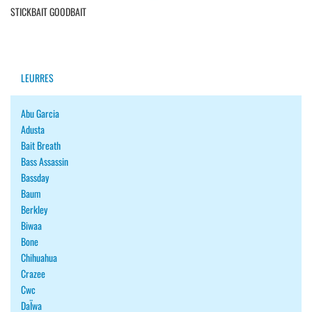
STICKBAIT GOODBAIT
LEURRES
Abu Garcia
Adusta
Bait Breath
Bass Assassin
Bassday
Baum
Berkley
Biwaa
Bone
Chihuahua
Crazee
Cwc
DaÏwa