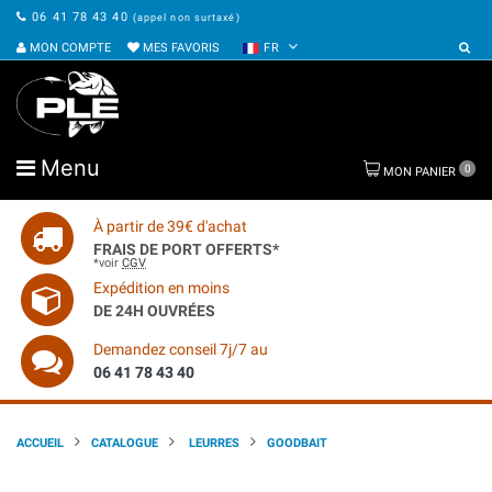
06 41 78 43 40
(appel non surtaxé)
MON COMPTE
MES FAVORIS
FR
Menu
0
MON PANIER
À partir de 39€ d'achat
FRAIS DE PORT OFFERTS*
*voir
CGV
Expédition en moins
DE 24H OUVRÉES
Demandez conseil 7j/7 au
06 41 78 43 40
ACCUEIL
CATALOGUE
LEURRES
GOODBAIT