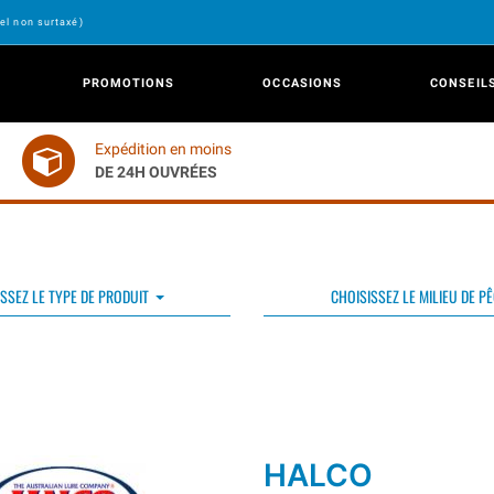
el non surtaxé)
PROMOTIONS
OCCASIONS
CONSEIL
Expédition en moins
DE 24H OUVRÉES
SSEZ LE TYPE DE PRODUIT
CHOISISSEZ LE MILIEU DE P
HALCO