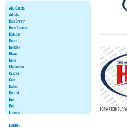
Abu Garcia
Adusta
Bait Breath
Bass Assassin
Bassday
Baum
Berkley
Biwaa
Bone
Chihuahua
Crazee
Cwc
DaÏwa
Damiki
Duel
Duo
TOPWATER/SURFA
Ecogear
Fiiish
Fish Arrow
CANNES