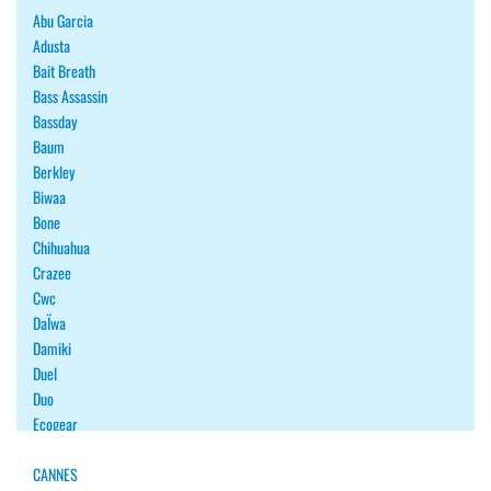
Abu Garcia
Adusta
Bait Breath
Bass Assassin
Bassday
Baum
Berkley
Biwaa
Bone
Chihuahua
Crazee
Cwc
DaÏwa
Damiki
Duel
Duo
Ecogear
Fiiish
Fish Arrow
CANNES