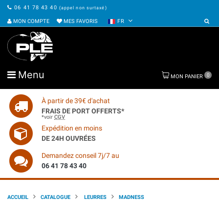
06 41 78 43 40
(appel non surtaxé)
MON COMPTE
MES FAVORIS
FR
Menu
0
MON PANIER
À partir de 39€ d'achat
FRAIS DE PORT OFFERTS*
*voir
CGV
Expédition en moins
DE 24H OUVRÉES
Demandez conseil 7j/7 au
06 41 78 43 40
ACCUEIL
CATALOGUE
LEURRES
MADNESS