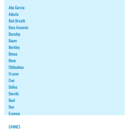
Abu Garcia
Adusta
Bait Breath
Bass Assassin
Bassday
Baum
Berkley
Biwaa
Bone
Chihuahua
Crazee
Cwc
DaÏwa
Damiki
Duel
Duo
Ecogear
Fiiish
Fish Arrow
CANNES