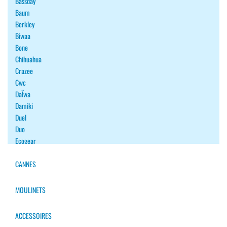
Bassday
Baum
Berkley
Biwaa
Bone
Chihuahua
Crazee
Cwc
DaÏwa
Damiki
Duel
Duo
Ecogear
Fiiish
Fish Arrow
CANNES
Fishup
Flash Union
MOULINETS
Forest
Gan Craft
ACCESSOIRES
Gary Yamamoto