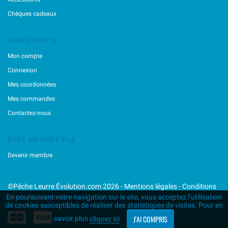
Maria
Marukyu
Chèques cadeaux
Mechanic Lures
Mega Strike
MON COMPTE
Megabass
Mon compte
Minnows,inc
Nikko
Connexion
Nories
Mes coordonnées
Ocean's Legacy
Mes commandes
Osp
Contactez-nous
Ragot
Raid Japan
ÊTRE MEMBRE PLE
Rapala
Reins
Devenir membre
River Stream
Leurres Souples
©Pêche Leurre Évolution.com 2026 -
Mentions légales
-
Conditions
Rubber Jig
générales de vente
En poursuivant votre navigation sur le site, vous acceptez l’utilisation
Rozemeijer
de cookies susceptibles de réaliser des statistiques de visites. Pour en
Sakura
J'AI COMPRIS
savoir plus
cliquez ici
Savage Gear