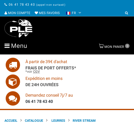
06 41 78 43 40
(appel non surtaxé)
MON COMPTE
MES FAVORIS
FR
Menu
0
MON PANIER
À partir de 39€ d'achat
FRAIS DE PORT OFFERTS*
*voir
CGV
Expédition en moins
DE 24H OUVRÉES
Demandez conseil 7j/7 au
06 41 78 43 40
ACCUEIL
CATALOGUE
LEURRES
RIVER STREAM