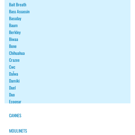
Bait Breath
Bass Assassin
Bassday
Baum
Berkley
Biwaa
Bone
Chihuahua
Crazee
Cwc
DaÏwa
Damiki
Duel
Duo
Ecogear
Fiiish
Fish Arrow
CANNES
Fishup
Flash Union
MOULINETS