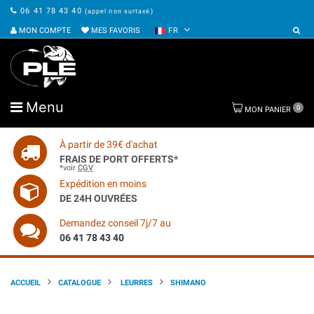
06 41 78 43 40
(appel non surtaxé)
MON COMPTE
MES FAVORIS
FR
Menu
0
MON PANIER
À partir de 39€ d'achat
FRAIS DE PORT OFFERTS*
*voir
CGV
Expédition en moins
DE 24H OUVRÉES
Demandez conseil 7j/7 au
06 41 78 43 40
ACCUEIL
CATALOGUE
LEURRES
SHIMANO