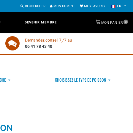
RECHERCHER
MON COMPTE
MES FAVORIS
FR
0
S
DEVENIR MEMBRE
MON PANIER
Demandez conseil 7j/7 au
06 41 78 43 40
ÊCHE
CHOISISSEZ LE TYPE DE POISSON
ION