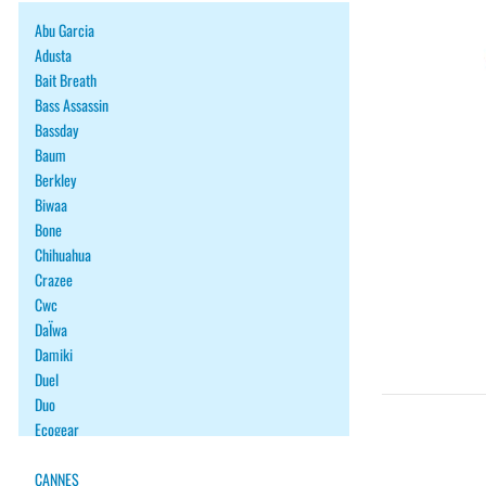
Abu Garcia
Adusta
Bait Breath
Bass Assassin
Bassday
Baum
Berkley
Biwaa
Bone
Chihuahua
Crazee
Cwc
DaÏwa
Damiki
Duel
Duo
Ecogear
Fiiish
Fish Arrow
CANNES