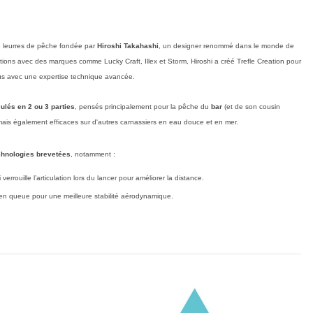
 leurres de pêche fondée par
Hiroshi Takahashi
, un designer renommé dans le monde de
ions avec des marques comme Lucky Craft, Illex et Storm, Hiroshi a créé Trefle Creation pour
us avec une expertise technique avancée.
culés en 2 ou 3 parties
, pensés principalement pour la pêche du
bar
(et de son cousin
 mais également efficaces sur d'autres carnassiers en eau douce et en mer.
chnologies brevetées
, notamment :
 verrouille l’articulation lors du lancer pour améliorer la distance.
n queue pour une meilleure stabilité aérodynamique.