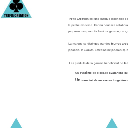
Trefle Creation
est une marque japonaise de
la pêche moderne.
Connu pour ses collaborat
proposer des produits haut de gamme, conç
La marque se distingue par des
leurres arti
japonais, le
Suzuki
, Lateolabrax japonicus),
Les produits de la gamme bénéficient de
te
Un
système de blocage avalanche
qui
Un
transfert de masse en tungstène
e