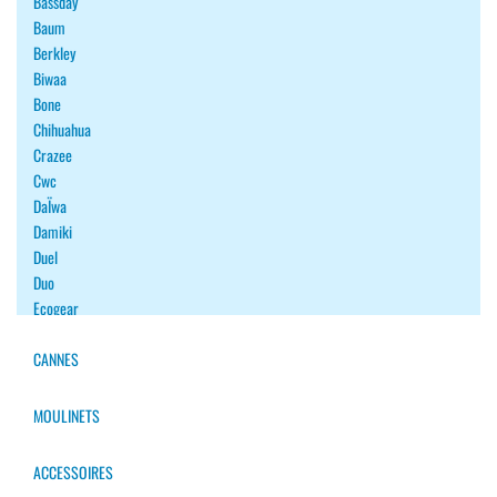
Bassday
Baum
Berkley
Biwaa
Bone
Chihuahua
Crazee
Cwc
DaÏwa
Damiki
Duel
Duo
Ecogear
Fiiish
Fish Arrow
CANNES
Fishup
Flash Union
MOULINETS
Forest
Gan Craft
ACCESSOIRES
Gary Yamamoto