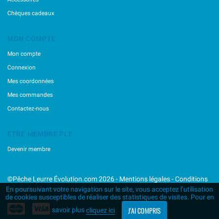
Maria
Marukyu
Chèques cadeaux
Mechanic Lures
Mega Strike
MON COMPTE
Megabass
Mon compte
Minnows,inc
Nikko
Connexion
Nories
Mes coordonnées
Ocean's Legacy
Mes commandes
Osp
Contactez-nous
Ragot
Raid Japan
ÊTRE MEMBRE PLE
Rapala
Reins
Devenir membre
River Stream
Rozemeijer
©Pêche Leurre Évolution.com 2026 -
Mentions légales
-
Conditions
Sakura
générales de vente
En poursuivant votre navigation sur le site, vous acceptez l’utilisation
Savage Gear
de cookies susceptibles de réaliser des statistiques de visites. Pour en
Sawamura
J'AI COMPRIS
savoir plus
cliquez ici
Shimano