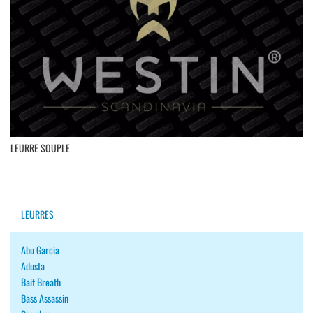
LEURRE SOUPLE
LEURRES
Abu Garcia
Adusta
Bait Breath
Bass Assassin