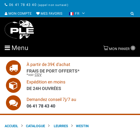
06 41 78 43 40
(appel non surtaxé)
MON COMPTE
MES FAVORIS
FR
Menu
0
MON PANIER
À partir de 39€ d'achat
FRAIS DE PORT OFFERTS*
*voir
CGV
Expédition en moins
DE 24H OUVRÉES
Demandez conseil 7j/7 au
06 41 78 43 40
ACCUEIL
CATALOGUE
LEURRES
WESTIN