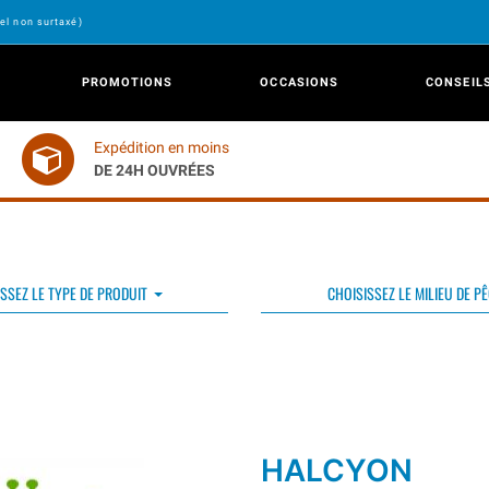
el non surtaxé)
PROMOTIONS
OCCASIONS
CONSEIL
Expédition en moins
DE 24H OUVRÉES
SSEZ LE TYPE DE PRODUIT
CHOISISSEZ LE MILIEU DE P
HALCYON