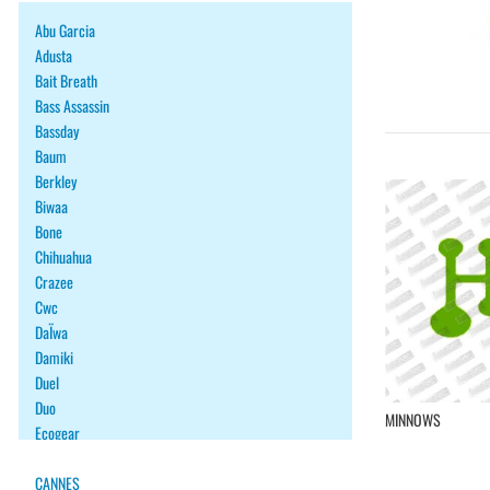
Abu Garcia
Adusta
Bait Breath
Bass Assassin
Bassday
Baum
Berkley
Biwaa
Bone
Chihuahua
Crazee
Cwc
DaÏwa
Damiki
Duel
Duo
MINNOWS
Ecogear
Fiiish
Fish Arrow
CANNES